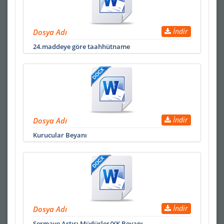
İndir
Dosya Adı
24.maddeye göre taahhütname
İndir
Dosya Adı
Kurucular Beyanı
İndir
Dosya Adı
Sermaye Artışı Müdürler/YK Beyanı