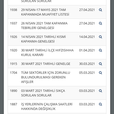
SORULAN SORULAR
1938
29 NİSAN-17 MAYIS 2021 TAM
27.04.2021
KAPANMADA MUAFİYET LİSTESİ
1937
26 NİSAN 2021 TAM KAPANMA
27.04.2021
TEBİRLERİ GENELGESİ
1926
14 NİSAN 2021 TARİHLİ KISMİ
14.04.2021
KAPANMA GENELGESİ
1920
30 MART TARİHLİ İLÇE HIFZISIHHA
01.04.2021
KURUL KARARI
1915
30 MART 2021 TARİHLİ GENELGE
30.03.2021
1704
TÜM SEKTÖRLER İÇİN ZORUNLU
05.03.2021
BULUNDURULMASI GEREKEN
AFİŞLER
1890
03 MART 2021 TARİHLİ SIKÇA
03.03.2021
SORULAN SORULAR
1887
İŞ YERLERİNİN ÇALIŞMA SAATLERİ
03.03.2021
HAKKINDA DEĞİŞİKLİK