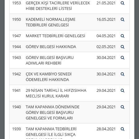
1953
GERÇEK KİŞİ TACİRLERE VERİLECEK
21.05.2021
HİBE DESTEKLERİ LİSTESİ
1950
KADEMELİ NORMALLEŞME
16.05.2021
TEDBİRLERİ GENELGESİ
1947
MARKET TEDBİRLERİ GENELGESİ
04.05.2021
1944
GÖREV BELGESİ HAKKINDA
02.05.2021
1943
GÖREV BELGESİ BAŞVURU
30.04.2021
ADIMLARI REHBERİ
1942
ÇEK VE KAMBİYO SENEDİ
30.04.2021
ÖDEMELERİ HAKKINDA
1941
29 NİSAN TARİHLİ İL HIFZISIHHA
29.04.2021
MECLİSİ KURUL KARARI
1940
TAM KAPANMA DÖNEMİNDE
29.04.2021
GÖREV BELGESİ BAŞVURU
GENELGESİ VE FORMLARI
1939
TAM KAPANMA TEDBİRLERİ
28.04.2021
GENELGESİ İLE İLGLİ SIKÇA