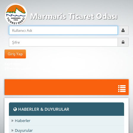
Kayıt Olun
Şifreni mi unuttun?
HABERLER & DUYURULAR
Haberler
Duyurular