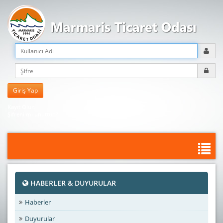
Kayıt Olun
Şifreni mi unuttun?
HABERLER & DUYURULAR
Haberler
Duyurular