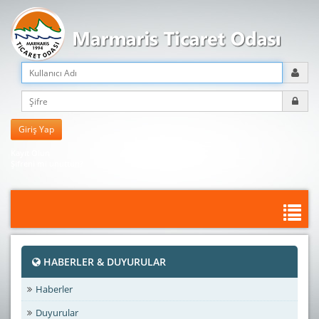
Kayıt Olun
Şifreni mi unuttun?
HABERLER & DUYURULAR
Haberler
Duyurular