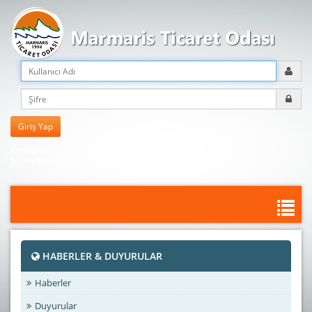
Kayıt Olun
Şifreni mi unuttun?
HABERLER & DUYURULAR
Haberler
Duyurular