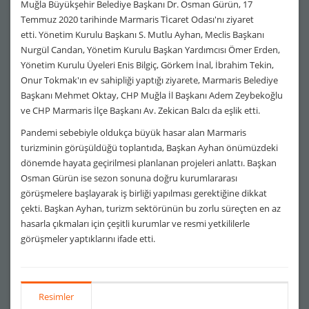
Muğla Büyükşehir Belediye Başkanı Dr. Osman Gürün, 17
Temmuz 2020 tarihinde Marmaris Tİcaret Odası'nı ziyaret
etti. Yönetim Kurulu Başkanı S. Mutlu Ayhan, Meclis Başkanı
Nurgül Candan, Yönetim Kurulu Başkan Yardımcısı Ömer Erden,
Yönetim Kurulu Üyeleri Enis Bilgiç, Görkem İnal, İbrahim Tekin,
Onur Tokmak'ın ev sahipliği yaptığı ziyarete, Marmaris Belediye
Başkanı Mehmet Oktay, CHP Muğla İl Başkanı Adem Zeybekoğlu
ve CHP Marmaris İlçe Başkanı Av. Zekican Balcı da eşlik etti.
Pandemi sebebiyle oldukça büyük hasar alan Marmaris
turizminin görüşüldüğü toplantıda, Başkan Ayhan önümüzdeki
dönemde hayata geçirilmesi planlanan projeleri anlattı. Başkan
Osman Gürün ise sezon sonuna doğru kurumlararası
görüşmelere başlayarak iş birliği yapılması gerektiğine dikkat
çekti. Başkan Ayhan, turizm sektörünün bu zorlu süreçten en az
hasarla çıkmaları için çeşitli kurumlar ve resmi yetkililerle
görüşmeler yaptıklarını ifade etti.
Resimler