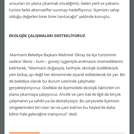
unsurları ön plana çıkarmak önceliğimiz. Gelen yerli ve yabancı
turiste farklı alternatifler sunmayı hedefliyoruz. İlçemizin sahip
olduğu değerleri birer birer tanıtacağız” şeklinde konuştu.
EKOLOJİK ÇALIŞMALARI DESTEKLİYORUZ
Marmaris Belediye Başkanı Mehmet Oktay da ilçe turizminin
sadece ‘deniz – kum – güneş’ üçgeniyle anılmasını istemediklerini
belirterek, “Marmaris doğasıyla, tarihiyle, ekolojik özellikleriyle
yılın birkaç ayı değil her döneminde ziyaret edilebilecek bir yer. Biz
de belediye olarak bu durum üzerinde çalışmalar
gerçekleştiriyoruz. Özellikle de ilçemizdeki ekolojik faktörleri ön
plana çıkarmaya çalışıyoruz. Arıcılık ve çam balı ile ilgili de birçok
çalışmanın ya sahibi ya da destekçisiyiz. Bu çerçevede ilçemizin
simgelerinden biri olan ‘arı ve çam balı’nın bu heykel ile daha
bilinir hale geleceğine inanıyoruz” dedi.