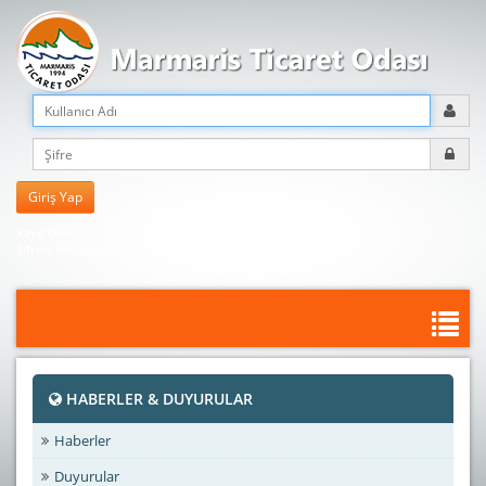
Kayıt Olun
Şifreni mi unuttun?
HABERLER & DUYURULAR
Haberler
Duyurular