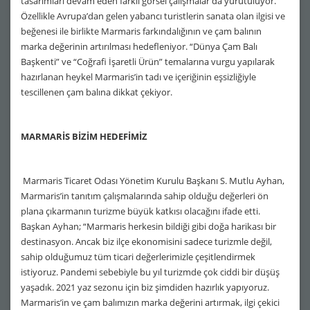
tasarımları devam eden farklı görsel çalışmalar da yürütülüyor.
Özellikle Avrupa’dan gelen yabancı turistlerin sanata olan ilgisi ve
beğenesi ile birlikte Marmaris farkındalığının ve çam balının
marka değerinin artırılması hedefleniyor. “Dünya Çam Balı
Başkenti” ve “Coğrafi İşaretli Ürün” temalarına vurgu yapılarak
hazırlanan heykel Marmaris’in tadı ve içeriğinin eşsizliğiyle
tescillenen çam balına dikkat çekiyor.
MARMARİS BİZİM HEDEFİMİZ
Marmaris Ticaret Odası Yönetim Kurulu Başkanı S. Mutlu Ayhan,
Marmaris’in tanıtım çalışmalarında sahip olduğu değerleri ön
plana çıkarmanın turizme büyük katkısı olacağını ifade etti.
Başkan Ayhan; “Marmaris herkesin bildiği gibi doğa harikası bir
destinasyon. Ancak biz ilçe ekonomisini sadece turizmle değil,
sahip olduğumuz tüm ticari değerlerimizle çeşitlendirmek
istiyoruz. Pandemi sebebiyle bu yıl turizmde çok ciddi bir düşüş
yaşadık. 2021 yaz sezonu için biz şimdiden hazırlık yapıyoruz.
Marmaris’in ve çam balımızın marka değerini artırmak, ilgi çekici