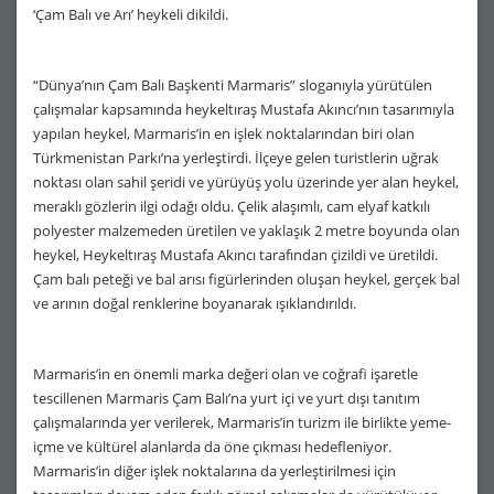
‘Çam Balı ve Arı’ heykeli dikildi.
“Dünya’nın Çam Balı Başkenti Marmaris” sloganıyla yürütülen
çalışmalar kapsamında heykeltıraş Mustafa Akıncı’nın tasarımıyla
yapılan heykel, Marmaris’in en işlek noktalarından biri olan
Türkmenistan Parkı’na yerleştirdi. İlçeye gelen turistlerin uğrak
noktası olan sahil şeridi ve yürüyüş yolu üzerinde yer alan heykel,
meraklı gözlerin ilgi odağı oldu. Çelik alaşımlı, cam elyaf katkılı
polyester malzemeden üretilen ve yaklaşık 2 metre boyunda olan
heykel, Heykeltıraş Mustafa Akıncı tarafından çizildi ve üretildi.
Çam balı peteği ve bal arısı figürlerinden oluşan heykel, gerçek bal
ve arının doğal renklerine boyanarak ışıklandırıldı.
Marmaris’in en önemli marka değeri olan ve coğrafi işaretle
tescillenen Marmaris Çam Balı’na yurt içi ve yurt dışı tanıtım
çalışmalarında yer verilerek, Marmaris’in turizm ile birlikte yeme-
içme ve kültürel alanlarda da öne çıkması hedefleniyor.
Marmaris’in diğer işlek noktalarına da yerleştirilmesi için