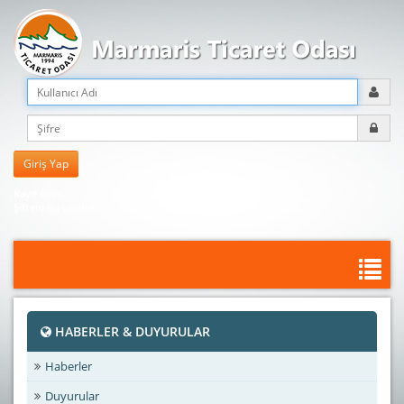
Kayıt Olun
Şifreni mi unuttun?
HABERLER & DUYURULAR
Haberler
Duyurular