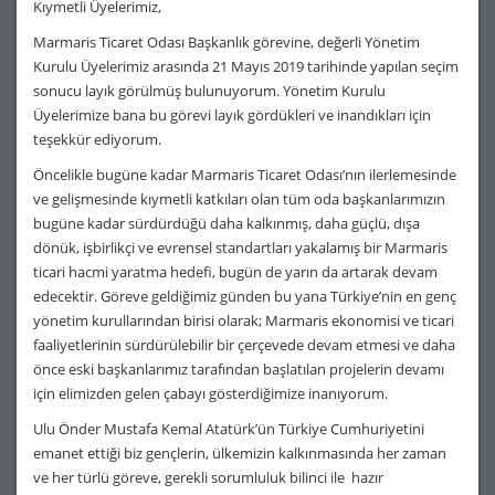
Kıymetli Üyelerimiz,
Marmaris Ticaret Odası Başkanlık görevine, değerli Y
ö
netim
Kurulu Üyelerimiz arasında 21 Mayıs 2019 tarihinde yapılan se
ç
im
sonucu layık g
ö
rülmüş bulunuyorum. Y
ö
netim Kurulu
Üyelerimize bana bu g
ö
revi layık g
ö
rdükleri ve inandıkları i
ç
in
te
şekkür ediyorum.
Öncelikle bugüne kadar Marmaris Ticaret Odası’nın ilerlemesinde
ve gelişmesinde kıymetli katkıları olan tüm oda başkanlarımızın
bugüne kadar sürdürdüğü daha kalkınmış, daha güçlü
, d
ış
a
d
ö
nü
k, i
şbirlik
ç
i ve evrensel standartları yakalamış bir Marmaris
ticari hacmi yaratma hedefi, bugün de yarın da artarak devam
edecektir. Göreve geldiğimiz günden bu yana Türkiye’nin en genç
yönetim kurullarından birisi olarak; Marmaris ekonomisi ve ticari
faaliyetlerinin sürdürülebilir bir çerçevede devam etmesi ve daha
önce eski başkanlarımız tarafından başlatılan projelerin devamı
için elimizden gelen çabayı gösterdiğimize inanıyorum.
Ulu
Ö
nder Mustafa Kemal Atatürk’ün Türkiye Cumhuriyetini
emanet ettiği biz gen
ç
lerin, ülkemizin kalkınmasında her zaman
ve her türlü g
ö
reve, gerekli sorumluluk bilinci ile hazır