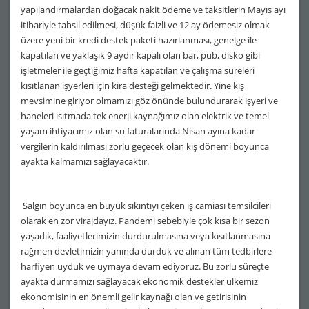
yapılandırmalardan doğacak nakit ödeme ve taksitlerin Mayıs ayı
itibariyle tahsil edilmesi, düşük faizli ve 12 ay ödemesiz olmak
üzere yeni bir kredi destek paketi hazırlanması, genelge ile
kapatılan ve yaklaşık 9 aydır kapalı olan bar, pub, disko gibi
işletmeler ile geçtiğimiz hafta kapatılan ve çalışma süreleri
kısıtlanan işyerleri için kira desteği gelmektedir. Yine kış
mevsimine giriyor olmamızı göz önünde bulundurarak işyeri ve
haneleri ısıtmada tek enerji kaynağımız olan elektrik ve temel
yaşam ihtiyacımız olan su faturalarında Nisan ayına kadar
vergilerin kaldırılması zorlu geçecek olan kış dönemi boyunca
ayakta kalmamızı sağlayacaktır.
Salgın boyunca en büyük sıkıntıyı çeken iş camiası temsilcileri
olarak en zor virajdayız. Pandemi sebebiyle çok kısa bir sezon
yaşadık, faaliyetlerimizin durdurulmasına veya kısıtlanmasına
rağmen devletimizin yanında durduk ve alınan tüm tedbirlere
harfiyen uyduk ve uymaya devam ediyoruz. Bu zorlu süreçte
ayakta durmamızı sağlayacak ekonomik destekler ülkemiz
ekonomisinin en önemli gelir kaynağı olan ve getirisinin