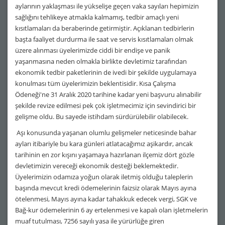
aylarının yaklaşması ile yükselişe geçen vaka sayıları hepimizin
sağlığını tehlikeye atmakla kalmamış, tedbir amaçlı yeni
kısıtlamaları da beraberinde getirmiştir. Açıklanan tedbirlerin
başta faaliyet durdurma ile saat ve servis kısıtlamaları olmak
üzere alınması üyelerimizde ciddi bir endişe ve panik
yaşanmasına neden olmakla birlikte devletimiz tarafından
ekonomik tedbir paketlerinin de ivedi bir şekilde uygulamaya
konulması tüm üyelerimizin beklentisidir. Kısa Çalışma
Ödeneği'ne 31 Aralık 2020 tarihine kadar yeni başvuru alınabilir
şekilde revize edilmesi pek çok işletmecimiz için sevindirici bir
gelişme oldu. Bu sayede istihdam sürdürülebilir olabilecek.
Aşı konusunda yaşanan olumlu gelişmeler neticesinde bahar
ayları itibariyle bu kara günleri atlatacağımız aşikardır, ancak
tarihinin en zor kışını yaşamaya hazırlanan ilçemiz dört gözle
devletimizin vereceği ekonomik desteği beklemektedir.
Üyelerimizin odamıza yoğun olarak iletmiş olduğu taleplerin
başında mevcut kredi ödemelerinin faizsiz olarak Mayıs ayına
ötelenmesi, Mayıs ayına kadar tahakkuk edecek vergi, SGK ve
Bağ-kur ödemelerinin 6 ay ertelenmesi ve kapalı olan işletmelerin
muaf tutulması, 7256 sayılı yasa ile yürürlüğe giren