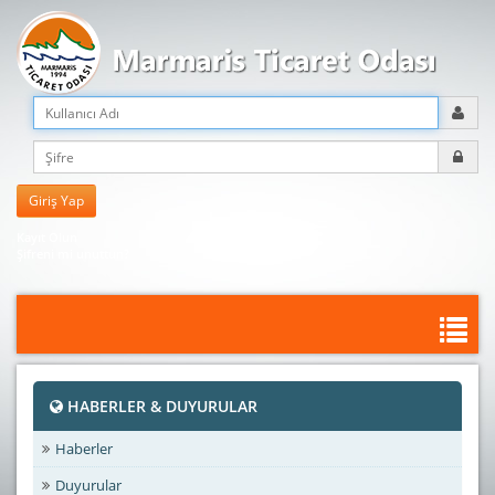
Kayıt Olun
Şifreni mi unuttun?
HABERLER & DUYURULAR
Haberler
Duyurular