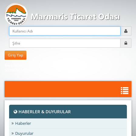
Kayıt Olun
Şifreni mi unuttun?
HABERLER & DUYURULAR
Haberler
Duyurular