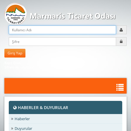
Kayıt Olun
Şifreni mi unuttun?
HABERLER & DUYURULAR
Haberler
Duyurular