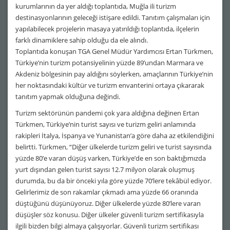
kurumlarının da yer aldığı toplantıda, Muğla ili turizm
destinasyonlarının geleceği istişare edildi. Tanıtım çalışmaları için
yapılabilecek projelerin masaya yatırıldığı toplantıda, ilçelerin
farklı dinamiklere sahip olduğu da ele alındı.
Toplantıda konuşan TGA Genel Müdür Yardımcısı Ertan Türkmen,
Türkiye’nin turizm potansiyelinin yüzde 89’undan Marmara ve
Akdeniz bölgesinin pay aldığını söylerken, amaçlarının Türkiye’nin
her noktasındaki kültür ve turizm envanterini ortaya çıkararak
tanıtım yapmak olduğuna değindi.
Turizm sektörünün pandemi çok yara aldığına değinen Ertan
Türkmen, Türkiye’nin turist sayısı ve turizm geliri anlamında
rakipleri İtalya, İspanya ve Yunanistan’a göre daha az etkilendiğini
belirtti. Türkmen, “Diğer ülkelerde turizm geliri ve turist sayısında
yüzde 80’e varan düşüş varken, Türkiye’de en son baktığımızda
yurt dışından gelen turist sayısı 12.7 milyon olarak oluşmuş
durumda, bu da bir önceki yıla göre yüzde 70’lere tekâbül ediyor.
Gelirlerimiz de son rakamlar çıkmadı ama yüzde 66 oranında
düştüğünü düşünüyoruz. Diğer ülkelerde yüzde 80’lere varan
düşüşler söz konusu. Diğer ülkeler güvenli turizm sertifikasıyla
ilgili bizden bilgi almaya çalışıyorlar. Güvenli turizm sertifikası