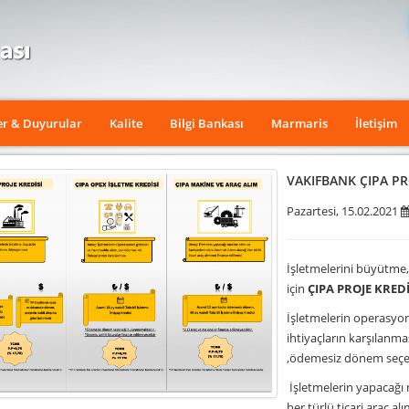
er & Duyurular
Kalite
Bilgi Bankası
Marmaris
İletişim
VAKIFBANK ÇIPA PR
Pazartesi, 15.02.2021
İşletmelerini büyütme, 
için
ÇIPA PROJE KREDİ
İşletmelerin operasyon
ihtiyaçların karşılanma
,ödemesiz dönem seçe
İşletmelerin yapacağı 
her türlü ticari araç al