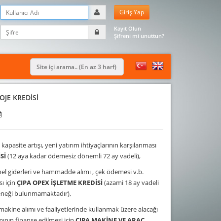
Kayıt Olun
Şifreni mi unuttun?
OJE KREDİSİ
kapasite artışı, yeni yatırım ihtiyaçlarının karşılanması
Sİ
(12 aya kadar ödemesiz dönemli 72 ay vadeli),
el giderleri ve hammadde alımı , çek ödemesi v.b.
sı için
ÇIPA OPEX İŞLETME KREDİSİ
(azami 18 ay vadeli
neği bulunmamaktadır),
makine alımı ve faaliyetlerinde kullanmak üzere alacağı
ımının finanse edilmesi için
ÇIPA MAKİNE VE ARAÇ