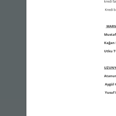
kredi f
Kredi ba
MARM
Mustaf
Kağan 
Utku T
UZUNYA
Atanur
Aygül
Yusuf 