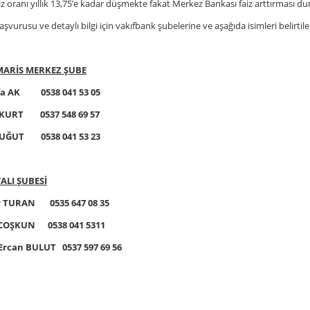
aiz oranı yıllık 13,75’e kadar düşmekte fakat Merkez Bankası faiz arttırması 
şvurusu ve detaylı bilgi için vakıfbank şubelerine ve aşağıda isimleri belirtilen i
ARİS MERKEZ ŞUBE
a AK 0538 041 53 05
KURT 0537 548 69 57
UĞUT 0538 041 53 23
LI ŞUBESİ
 TURAN 0535 647 08 35
 COŞKUN 0538 041 5311
Ercan BULUT 0537 597 69 56