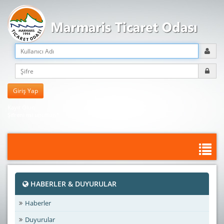
Kayıt Olun
Şifreni mi unuttun?
HABERLER & DUYURULAR
Haberler
Duyurular