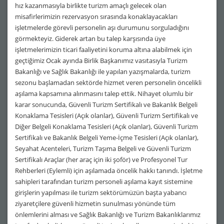
hız kazanmasıyla birlikte turizm amaçlı gelecek olan
misafirlerimizin rezervasyon sırasında konaklayacakları
işletmelerde görevli personelin aşı durumunu sorguladığını
görmekteyiz. Giderek artan bu talep karşısında üye
işletmelerimizin ticari faaliyetini koruma altına alabilmek için
geçtiğimiz Ocak ayında Birlik Başkanımız vasıtasıyla Turizm
Bakanlığı ve Sağlık Bakanlığı ile yapılan yazışmalarda, turizm
sezonu başlamadan sektörde hizmet veren personelin öncelikli
aşılama kapsamına alınmasını talep ettik. Nihayet olumlu bir
karar sonucunda, Güvenli Turizm Sertifikalı ve Bakanlık Belgeli
Konaklama Tesisleri (Açık olanlar), Güvenli Turizm Sertifikalı ve
Diğer Belgeli Konaklama Tesisleri (Açık olanlar), Güvenli Turizm
Sertifikalı ve Bakanlık Belgeli Yeme-İçme Tesisleri (Açık olanlar),
Seyahat Acenteleri, Turizm Taşıma Belgeli ve Güvenli Turizm
Sertifikalı Araçlar (her araç için iki şoför) ve Profesyonel Tur
Rehberleri (Eylemli) için aşılamada öncelik hakkı tanındı. İşletme
sahipleri tarafından turizm personeli aşılama kayıt sistemine
girişlerin yapılması ile turizm sektörümüzün başta yabancı
ziyaretçilere güvenli hizmetin sunulması yönünde tüm
önlemlerini alması ve Sağlık Bakanlığı ve Turizm Bakanlıklarımız