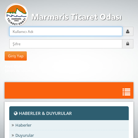
Kayıt Olun
Şifreni mi unuttun?
HABERLER & DUYURULAR
Haberler
Duyurular