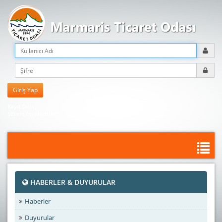
Kayıt Olun
Şifreni mi unuttun?
HABERLER & DUYURULAR
Haberler
Duyurular