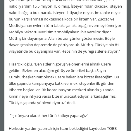
nakdi yardım 15,5 milyon TL olmuş. İsteyen fidan dikecek, isteyen
nakdi bağışta bulunacak. İsteyen ihtiyaçlar neyse, imkanlar neyse
bunun karşılanması noktasında koca bir listem var. Züccaciye
Meclisi yanan evlerin tüm tabak, çanak, bıçağını vermeyi öneriyor.
Mobilya Sektörü Meclisimiz 'mobilyalarını biz verelim' diyor.
Müthiş bir dayanışma. Allah bu zor günler göstermesin. Böyle
dayanışmaları depremde de görüyorduk. Müthiş. Türkiye'nin 81
vilayetinde bu dayanışma var. Hepsinin de yüreği sizlerle atıyor."
Hisarcıklıoğlu, "Ben sizlerin görüş ve önerilerini almak üzere
geldim. Sizlerden alacağım görüş ve önerileri başta Sayın
Cumhurbaşkanımız olmak üzere bakanlara bizzat ileteceğim. Bu
ülke çapında kampanyaya katkı vermek isteyenler ilk günden
itibaren başladılar. Bir koordinasyon merkezi altında şu anda
kimin neye ihtiyacı varsa bize müracaat ediyor, arkadaşlarımızı
Türkiye çapında yönlendiriyoruz" dedi.
-"İş dünyası olarak her türlü katkıyı yapacağız"
Herkesin yardım yapmak için hazır beklediğini kaydeden TOBB