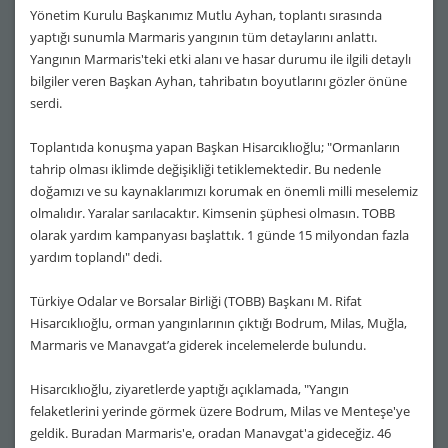
Yönetim Kurulu Başkanımız Mutlu Ayhan, toplantı sırasında
yaptığı sunumla Marmaris yangının tüm detaylarını anlattı.
Yangının Marmaris'teki etki alanı ve hasar durumu ile ilgili detaylı
bilgiler veren Başkan Ayhan, tahribatın boyutlarını gözler önüne
serdi.
Toplantıda konuşma yapan Başkan Hisarcıklıoğlu; "Ormanların
tahrip olması iklimde değişikliği tetiklemektedir. Bu nedenle
doğamızı ve su kaynaklarımızı korumak en önemli milli meselemiz
olmalıdır. Yaralar sarılacaktır. Kimsenin şüphesi olmasın. TOBB
olarak yardım kampanyası başlattık. 1 günde 15 milyondan fazla
yardım toplandı" dedi.​
Türkiye Odalar ve Borsalar Birliği (TOBB) Başkanı M. Rifat
Hisarcıklıoğlu, orman yangınlarının çıktığı Bodrum, Milas, Muğla,
Marmaris ve Manavgat’a giderek incelemelerde bulundu.
Hisarcıklıoğlu, ziyaretlerde yaptığı açıklamada, "Yangın
felaketlerini yerinde görmek üzere Bodrum, Milas ve Menteşe'ye
geldik. Buradan Marmaris'e, oradan Manavgat'a gideceğiz. 46