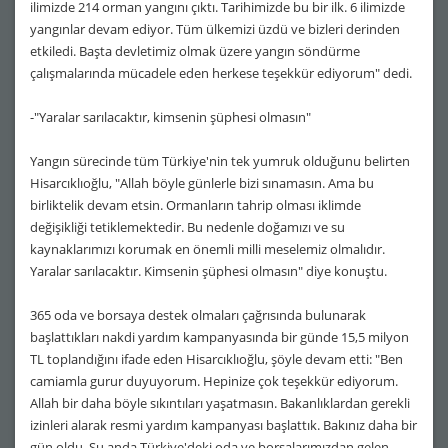
ilimizde 214 orman yangını çıktı. Tarihimizde bu bir ilk. 6 ilimizde
yangınlar devam ediyor. Tüm ülkemizi üzdü ve bizleri derinden
etkiledi. Başta devletimiz olmak üzere yangın söndürme
çalışmalarında mücadele eden herkese teşekkür ediyorum" dedi.
-"Yaralar sarılacaktır, kimsenin şüphesi olmasın"
Yangın sürecinde tüm Türkiye'nin tek yumruk olduğunu belirten
Hisarcıklıoğlu, "Allah böyle günlerle bizi sınamasın. Ama bu
birliktelik devam etsin. Ormanların tahrip olması iklimde
değişikliği tetiklemektedir. Bu nedenle doğamızı ve su
kaynaklarımızı korumak en önemli milli meselemiz olmalıdır.
Yaralar sarılacaktır. Kimsenin şüphesi olmasın" diye konuştu.
365 oda ve borsaya destek olmaları çağrısında bulunarak
başlattıkları nakdi yardım kampanyasında bir günde 15,5 milyon
TL toplandığını ifade eden Hisarcıklıoğlu, şöyle devam etti: "Ben
camiamla gurur duyuyorum. Hepinize çok teşekkür ediyorum.
Allah bir daha böyle sıkıntıları yaşatmasın. Bakanlıklardan gerekli
izinleri alarak resmi yardım kampanyası başlattık. Bakınız daha bir
gün oldu. Şu anda Türkiye'deki oda ve borsalarımızdan gelen