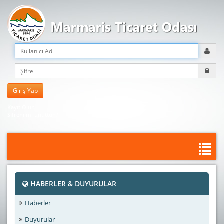
Kayıt Olun
Şifreni mi unuttun?
HABERLER & DUYURULAR
Haberler
Duyurular