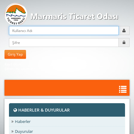
Kayıt Olun
Şifreni mi unuttun?
HABERLER & DUYURULAR
Haberler
Duyurular