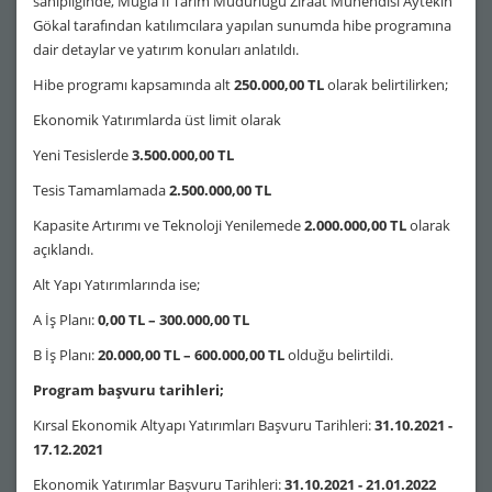
sahipliğinde, Muğla İl Tarım Müdürlüğü Ziraat Mühendisi Aytekin
Gökal tarafından katılımcılara yapılan sunumda hibe programına
dair detaylar ve yatırım konuları anlatıldı.
Hibe programı kapsamında alt
250.000,00 TL
olarak belirtilirken;
Ekonomik Yatırımlarda üst limit olarak
Yeni Tesislerde
3.500.000,00 TL
Tesis Tamamlamada
2.500.000,00 TL
Kapasite Artırımı ve Teknoloji Yenilemede
2.000.000,00 TL
olarak
açıklandı.
Alt Yapı Yatırımlarında ise;
A İş Planı:
0,00 TL – 300.000,00 TL
B İş Planı:
20.000,00 TL – 600.000,00 TL
olduğu belirtildi.
Program başvuru tarihleri;
Kırsal Ekonomik Altyapı Yatırımları Başvuru Tarihleri:
31.10.2021 -
17.12.2021
Ekonomik Yatırımlar Başvuru Tarihleri:
31.10.2021 - 21.01.2022