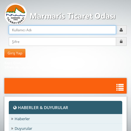
Kayıt Olun
Şifreni mi unuttun?
HABERLER & DUYURULAR
Haberler
Duyurular