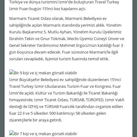
Türkiye ve dünya turizmini İzmir’de buluşturan Travel Turkey
İzmir Fuarı bugün 15’inci kez kapılarını açtı.
Marmaris Ticaret Odası olarak, Marmaris Belediyesi ev
sahipliğinde açılan Marmaris standında yerimizi aldık. Yönetim
Kurulu Başkanımız S. Mutlu Ayhan, Yönetim Kurulu Üyelerimiz
İbrahim Tekin ve Onur Tokmak, Meclis Üyemiz Cüneyt Ünver ve
Genel Sekreter Yardımcımız Mehmet Ergücü’nün katıldığı fuar 3
gün boyunca devam edecek. Fuar süresince Marmaris’le ilgili
soruları cevapladık, ilçemizi turizm fuarında temsil ettik.
İzmir Büyükşehir Belediyesi ev sahipliğinde düzenlenen 15’inci
Travel Turkey İzmir-Uluslararası Turizm Fuar ve Kongresi, Fuar
İzmir’de açıldı. Kültür ve Turizm Bakanlığı ile Ticaret Bakanlığı
himayesinde, İzmir Ticaret Odası, TÜRSAB, TÜROFED, İzmir Vakfı
desteği ile İZFAŞ ve TÜRSAB Fuarcılık tarafından organize edilen
fuar 22 il ve 5 ülkeden 500 katılımcıyı 58 ülkeden gelen
ziyaretçilerle bir araya getirdi.