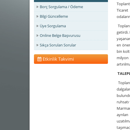
Toplant
Borç Sorgulama / Ödeme
Ticaret
Bilgi Güncelleme
odaların
Üye Sorgulama
Toplant
getirdi
Online Belge Başvurusu
yaşanan
Sıkça Sorulan Sorular
en önem
bin kol
milyon 
Etkinlik Takvimi
artırıl
TALEPL
Toplant
dalgala
bulundu
ruhsatı 
Marmari
ayrılan
uzatılm
taşımac