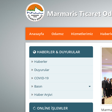
Anasayfa
Odamız
Hizmetlerimiz
Haberl
HABERLER & DUYURULAR
Haberler
Duyurular
COVID-19
Basın
Haber Arşivi
ONLİNE İŞLEMLER
Marmari