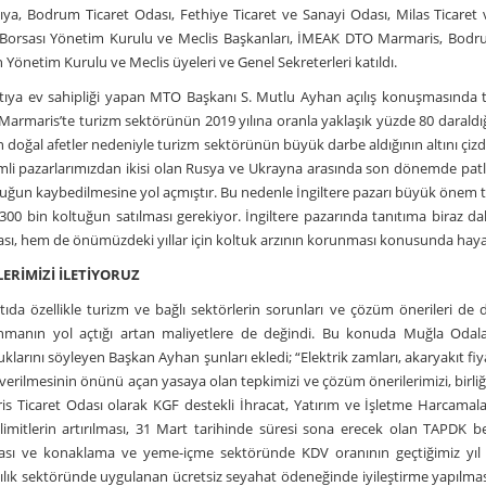
ıya, Bodrum Ticaret Odası, Fethiye Ticaret ve Sanayi Odası, Milas Ticaret
 Borsası Yönetim Kurulu ve Meclis Başkanları, İMEAK DTO Marmaris, Bodr
 Yönetim Kurulu ve Meclis üyeleri ve Genel Sekreterleri katıldı.
ıya ev sahipliği yapan MTO Başkanı S. Mutlu Ayhan açılış konuşmasında tur
. Marmaris’te turizm sektörünün 2019 yılına oranla yaklaşık yüzde 80 dara
 doğal afetler nedeniyle turizm sektörünün büyük darbe aldığının altını çizd
li pazarlarımızdan ikisi olan Rusya ve Ukrayna arasında son dönemde patla
tuğun kaybedilmesine yol açmıştır. Bu nedenle İngiltere pazarı büyük önem ta
300 bin koltuğun satılması gerekiyor. İngiltere pazarında tanıtıma biraz da
ması, hem de önümüzdeki yıllar için koltuk arzının korunması konusunda haya
ERİMİZİ İLETİYORUZ
ıda özellikle turizm ve bağlı sektörlerin sorunları ve çözüm önerileri d
nmanın yol açtığı artan maliyetlere de değindi. Bu konuda Muğla Odaları
klarını söyleyen Başkan Ayhan şunları ekledi; “Elektrik zamları, akaryakıt fi
verilmesinin önünü açan yasaya olan tepkimizi ve çözüm önerilerimizi, birliğimi
s Ticaret Odası olarak KGF destekli İhracat, Yatırım ve İşletme Harcamala
 limitlerin artırılması, 31 Mart tarihinde süresi sona erecek olan TAPDK 
ası ve konaklama ve yeme-içme sektöründe KDV oranının geçtiğimiz yıl 
ılık sektöründe uygulanan ücretsiz seyahat ödeneğinde iyileştirme yapılm