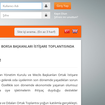
Kayıt Olun
Şifreni mi unuttun?
 BORSA BAŞKANLARI İSTİŞARE TOPLANTISINDA
ı Yönetim Kurulu ve Meclis Başkanları Ortak İstişare
ya gelerek oda üyelerinin son dönemde yaşadıkları sorun
tü. Özellikle son dönemde ekonomide yaşanan olumsuz
nda üye işletmelerin ihtiyaç duyduğu destekler
e Odaları Ortak Toplantısı yoğun katılımla gerçekleşti.