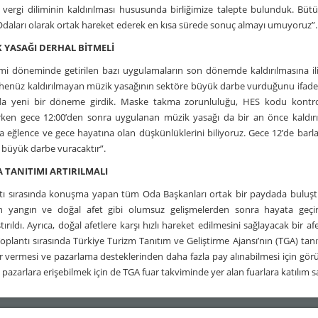
 vergi diliminin kaldırılması hususunda birliğimize talepte bulunduk. Bü
daları olarak ortak hareket ederek en kısa sürede sonuç almayı umuyoruz”.
 YASAĞI DERHAL BİTMELİ
 döneminde getirilen bazı uygulamaların son dönemde kaldırılmasına iliş
henüz kaldırılmayan müzik yasağının sektöre büyük darbe vurduğunu ifade et
da yeni bir döneme girdik. Maske takma zorunluluğu, HES kodu kontrolü
irken gece 12:00’den sonra uygulanan müzik yasağı da bir an önce kaldırılmal
 eğlence ve gece hayatına olan düşkünlüklerini biliyoruz. Gece 12’de barlar
 büyük darbe vuracaktır”.
 TANITIMI ARTIRILMALI
ı sırasında konuşma yapan tüm Oda Başkanları ortak bir paydada buluştu. 
 yangın ve doğal afet gibi olumsuz gelişmelerden sonra hayata geçiri
ştırıldı. Ayrıca, doğal afetlere karşı hızlı hareket edilmesini sağlayacak bi
. Toplantı sırasında Türkiye Turizm Tanıtım ve Geliştirme Ajansı’nın (TGA) tan
er vermesi ve pazarlama desteklerinden daha fazla pay alınabilmesi için görü
ı pazarlara erişebilmek için de TGA fuar takviminde yer alan fuarlara katılım 