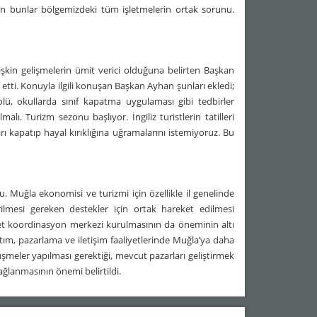
tün bunlar bölgemizdeki tüm işletmelerin ortak sorunu.
kin gelişmelerin ümit verici olduğuna belirten Başkan
ti. Konuyla ilgili konuşan Başkan Ayhan şunları ekledi;
, okullarda sınıf kapatma uygulaması gibi tedbirler
ı. Turizm sezonu başlıyor. İngiliz turistlerin tatilleri
ı kapatıp hayal kırıklığına uğramalarını istemiyoruz. Bu
Muğla ekonomisi ve turizmi için özellikle il genelinde
lmesi gereken destekler için ortak hareket edilmesi
r afet koordinasyon merkezi kurulmasının da öneminin altı
ıtım, pazarlama ve iletişim faaliyetlerinde Muğla’ya daha
şmeler yapılması gerektiği, mevcut pazarları geliştirmek
sağlanmasının önemi belirtildi.