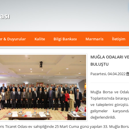
er & Duyurular
Kalite
Bilgi Bankası
Marmaris
İletişim
MUĞLA ODALARI VE
BULUŞTU
Pazartesi, 04.04.2022
Muğla Borsa ve Odalar
Toplantısı’nda birara
ve taleplerini görüş
gelişmeler karşısı
değerlendirildi.
s Ticaret Odası ev sahipliğinde 25 Mart Cuma günü yapılan 33. Muğla Borsa v