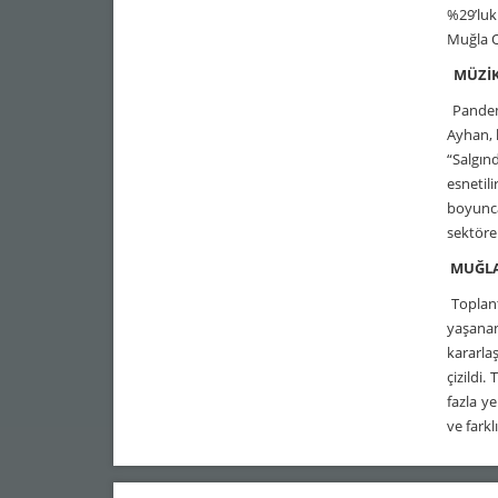
%29’luk
Muğla O
MÜZİK
Pandemi
Ayhan, 
“Salgın
esnetil
boyunca
sektöre
MUĞLA
Toplant
yaşanan
kararla
çizildi
fazla y
ve farkl