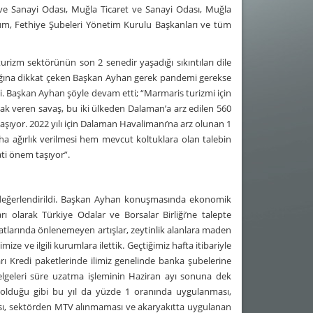
 ve Sanayi Odası, Muğla Ticaret ve Sanayi Odası, Muğla
um, Fethiye Şubeleri Yönetim Kurulu Başkanları ve tüm
izm sektörünün son 2 senedir yaşadığı sıkıntıları dile
ldığına dikkat çeken Başkan Ayhan gerek pandemi gerekse
i. Başkan Ayhan şöyle devam etti; “Marmaris turizmi için
k veren savaş, bu iki ülkeden Dalaman’a arz edilen 560
şıyor. 2022 yılı için Dalaman Havalimanı’na arz olunan 1
ha ağırlık verilmesi hem mevcut koltuklara olan talebin
ti önem taşıyor”.
e değerlendirildi. Başkan Ayhan konuşmasında ekonomik
 olarak Türkiye Odalar ve Borsalar Birliği’ne talepte
yatlarında önlenemeyen artışlar, zeytinlik alanlara maden
ze ve ilgili kurumlara ilettik. Geçtiğimiz hafta itibariyle
rı Kredi paketlerinde ilimiz genelinde banka şubelerine
belgeleri süre uzatma işleminin Haziran ayı sonuna dek
olduğu gibi bu yıl da yüzde 1 oranında uygulanması,
ası, sektörden MTV alınmaması ve akaryakıtta uygulanan