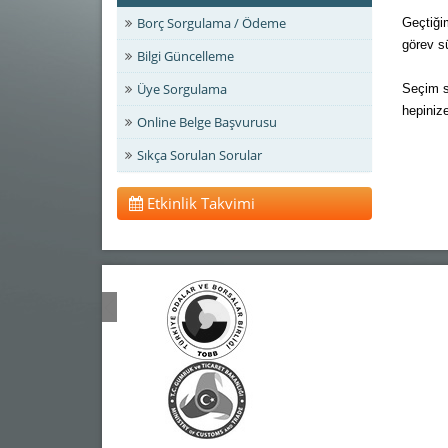
Borç Sorgulama / Ödeme
Geçti
ğ
i
görev s
Bilgi Güncelleme
Üye Sorgulama
Seçim s
hepiniz
Online Belge Başvurusu
Sıkça Sorulan Sorular
Etkinlik Takvimi