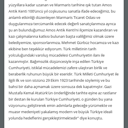
yüzyıllara kadar uzanan ve Marmaris tarihine ışık tutan Amos
Antik Kenti 100’üncü yıl coşkusunu sanatla ifade edeceğimiz, bu
anlamlı etkinliği düzenleyen Marmaris Ticaret Odası ve
duygularımıza tercümanlık edecek değerli sanatçılarımıza ayrıca
şu an bulunduğumuz Amos Antik Kenti’ni ilçemize kazandıran ve
kazı çalışmalarına katkısı bulunan başta valiliğimiz olmak üzere
belediyemize, sponsorlarımıza, Mehmet Gürbüz hocamıza ve kazı
ekibine ben teşekkür ediyorum. Türk milletinin tarih
yolculuğundaki varoluş mücadelesi Cumhuriyetin ilanı ile
kazanmıştır. Bağımsızlık düşüncesiyle inşa edilen Türkiye
Cumhuriyeti, istiklal mücadelemizi zafere ulaştıran birlik ve
beraberlik ruhunun büyük bir eseridir. Türk Milleti Cumhuriyet ile
ilgili ilk ve son sözünü 29 Ekim 1923 tarihinde söylemiş ve bu
bahsi bir daha açmamak üzere sonsuza dek kapatmıştır. Gazi
Mustafa Kemal Atatürk’ün önderliğinde tarihte eşine az rastlanır
bir destan ile kurulan Türkiye Cumhuriyeti, o günden bu yana
vizyonunu geliştirerek emin adımlarla geleceğe yürümekte ve
muasır medeniyeti yakalamış modern ve büyük Türkiye ideali
yolunda hedeflerini gerçekleştirmektedir" diye konuştu.