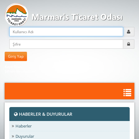
Kayıt Olun
Şifreni mi unuttun?
HABERLER & DUYURULAR
Haberler
Duyurular