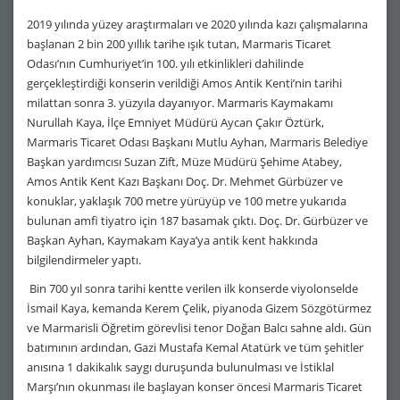
2019 yılında yüzey araştırmaları ve 2020 yılında kazı çalışmalarına
başlanan 2 bin 200 yıllık tarihe ışık tutan, Marmaris Ticaret
Odası’nın Cumhuriyet’in 100. yılı etkinlikleri dahilinde
gerçekleştirdiği konserin verildiği Amos Antik Kenti’nin tarihi
milattan sonra 3. yüzyıla dayanıyor. Marmaris Kaymakamı
Nurullah Kaya, İlçe Emniyet Müdürü Aycan Çakır Öztürk,
Marmaris Ticaret Odası Başkanı Mutlu Ayhan, Marmaris Belediye
Başkan yardımcısı Suzan Zift, Müze Müdürü Şehime Atabey,
Amos Antik Kent Kazı Başkanı Doç. Dr. Mehmet Gürbüzer ve
konuklar, yaklaşık 700 metre yürüyüp ve 100 metre yukarıda
bulunan amfi tiyatro için 187 basamak çıktı. Doç. Dr. Gürbüzer ve
Başkan Ayhan, Kaymakam Kaya’ya antik kent hakkında
bilgilendirmeler yaptı.
Bin 700 yıl sonra tarihi kentte verilen ilk konserde viyolonselde
İsmail Kaya, kemanda Kerem Çelik, piyanoda Gizem Sözgötürmez
ve Marmarisli Öğretim görevlisi tenor Doğan Balcı sahne aldı. Gün
batımının ardından, Gazi Mustafa Kemal Atatürk ve tüm şehitler
anısına 1 dakikalık saygı duruşunda bulunulması ve İstiklal
Marşı’nın okunması ile başlayan konser öncesi Marmaris Ticaret