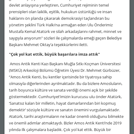
devlet anlayışına yerleştiren, Cumhuriyet rejiminin temel
prensipleri olan laiklik, eşitlik, hukukun üstünlüğü ve insan
haklarını ön planda çıkararak demokrasiyi taçlandıran bu
yönetim şeklini Türk Halkı’na armağan eden Ulu Önderimiz
Mustafa Kemal Atatürk ve silah arkadaşlarını rahmet, minnet ve
saygıyla anıyorum" sözleri ile çalışmalarda emeği geçen Belediye
Başkanı Mehmet Oktay’a teşekkürlerini iletti.
"Çok yol kat ettik, büyük başarılara imza attık"
Amos Antik Kenti Kazı Başkanı Muğla Sıtkı Koçman Üniversitesi
(MSKÜ) Arkeoloji Bölümü Öğretim Üyesi Dr. Mehmet Gürbüzer,
“Amos Antik Kenti, bu kentler içerisinde bir tiyatroya sahip
olmasıyla diğerlerinden ayrılmaktadır. Bu da bizlere Amosluların,
tarih boyunca kültüre ve sanata verdiği önemi açık bir şekilde
göstermektedir. Cumhuriyet’imizin kurucusu ulu önder Atatürk,
‘Sanatsız kalan bir milletin, hayat damarlarından biri kopmuş
demektir’ sözüyle kültüre ve sanatın önemini vurgulamaktadır.
Atatürk, tarihi araştırmaların ne kadar önemli olduğunu bilmekte
ve önemli adımlar atmaktaydı. Bizler Amos Antik Kenti’nde 2019
yılında ilk çalışmalara başladık. Çok yol kat ettik. Büyük bir