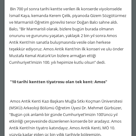
Bin 700 yıl sonra tarihi kentte verilen ilk konserde viyolonselde
İsmail Kaya, kemanda Kerem Çelik, piyanoda Gizem Sözgötürmez
ve Marmarisli Öğretim görevlisi tenor Doğan Balcı sahne aldı.
Balcı, "Bir Marmarisli olarak, bizlere bugün burada olmanın
onurunu ve gururunu yaşatan, yaklaşık 2 bin yıl sonra Amos
Antik Kenti’nin sanatla buluşmasında vesile olan herkese
teşekkür ediyoruz. Amos Antik Kenti’nin ilk konseri ve ulu önder
Mustafa Kemal Atatürk’ün bizlere armağan ettiği
Cumhuriyet’imizin 100. yılı hepimize kutlu olsun’’ dedi.
"10 tarihi kentten tiyatrosu olan tek kent: Amos"
Amos Antik Kenti Kazı Başkanı Muğla Sıtkı Koçman Üniversitesi
(MSKÜ) Arkeoloji Bölümü Öğretim Üyesi Dr. Mehmet Gürbüzer,
"Bugün çok anlamlı bir günde Cumhuriyet’imizin 100’üncü yıl
etkinliği çerçevesinde düzenlenen konserde bir aradayız. Amos
Antik Kenti’nin tiyatro katındayız. Amos Antik Kenti, MÖ 10.
yüzyıla kadar giden üç bin yıllık tarihiyle bölgemizin,