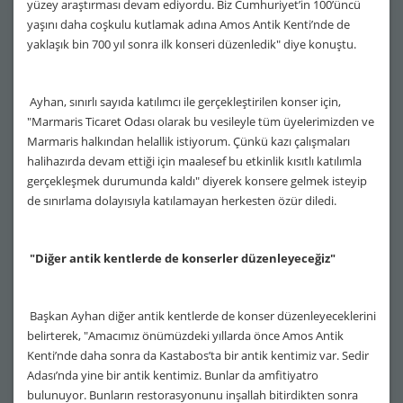
yüzey araştırması devam ediyordu. Biz Cumhuriyet’in 100’üncü
yaşını daha coşkulu kutlamak adına Amos Antik Kenti’nde de
yaklaşık bin 700 yıl sonra ilk konseri düzenledik" diye konuştu.
Ayhan, sınırlı sayıda katılımcı ile gerçekleştirilen konser için,
"Marmaris Ticaret Odası olarak bu vesileyle tüm üyelerimizden ve
Marmaris halkından helallik istiyorum. Çünkü kazı çalışmaları
halihazırda devam ettiği için maalesef bu etkinlik kısıtlı katılımla
gerçekleşmek durumunda kaldı" diyerek konsere gelmek isteyip
de sınırlama dolayısıyla katılamayan herkesten özür diledi.
"Diğer antik kentlerde de konserler düzenleyeceğiz"
Başkan Ayhan diğer antik kentlerde de konser düzenleyeceklerini
belirterek, "Amacımız önümüzdeki yıllarda önce Amos Antik
Kenti’nde daha sonra da Kastabos’ta bir antik kentimiz var. Sedir
Adası’nda yine bir antik kentimiz. Bunlar da amfitiyatro
bulunuyor. Bunların restorasyonunu inşallah bitirdikten sonra