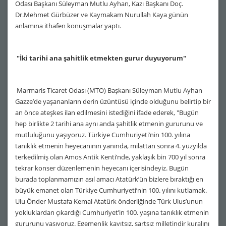
Odası Başkanı Süleyman Mutlu Ayhan, Kazı Başkanı Doç.
Dr.Mehmet Gürbüzer ve Kaymakam Nurullah Kaya günün
anlamına ithafen konuşmalar yaptı.
"İki tarihi ana şahitlik etmekten gurur duyuyorum"
Marmaris Ticaret Odası (MTO) Başkanı Süleyman Mutlu Ayhan
Gazze’de yaşananların derin üzüntüsü içinde olduğunu belirtip bir
an önce ateşkes ilan edilmesini istediğini ifade ederek, "Bugün
hep birlikte 2 tarihi ana aynı anda şahitlik etmenin gururunu ve
mutluluğunu yaşıyoruz. Türkiye Cumhuriyeti’nin 100. yılına
tanıklık etmenin heyecanının yanında, milattan sonra 4. yüzyılda
terkedilmiş olan Amos Antik Kenti’nde, yaklaşık bin 700 yıl sonra
tekrar konser düzenlemenin heyecanı içerisindeyiz. Bugün
burada toplanmamızın asıl amacı Atatürk’ün bizlere bıraktığı en
büyük emanet olan Türkiye Cumhuriyeti’nin 100. yılını kutlamak.
Ulu Önder Mustafa Kemal Atatürk önderliğinde Türk Ulus’unun
yokluklardan çıkardığı Cumhuriyet’in 100. yaşına tanıklık etmenin
gururunu yaşıyoruz. Egemenlik kayıtsız, şartsız milletindir kuralını