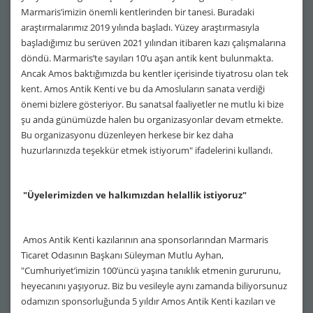
Marmaris’imizin önemli kentlerinden bir tanesi. Buradaki
araştırmalarımız 2019 yılında başladı. Yüzey araştırmasıyla
başladığımız bu serüven 2021 yılından itibaren kazı çalışmalarına
döndü. Marmaris’te sayıları 10’u aşan antik kent bulunmakta.
Ancak Amos baktığımızda bu kentler içerisinde tiyatrosu olan tek
kent. Amos Antik Kenti ve bu da Amosluların sanata verdiği
önemi bizlere gösteriyor. Bu sanatsal faaliyetler ne mutlu ki bize
şu anda günümüzde halen bu organizasyonlar devam etmekte.
Bu organizasyonu düzenleyen herkese bir kez daha
huzurlarınızda teşekkür etmek istiyorum" ifadelerini kullandı.
"Üyelerimizden ve halkımızdan helallik istiyoruz"
Amos Antik Kenti kazılarının ana sponsorlarından Marmaris
Ticaret Odasının Başkanı Süleyman Mutlu Ayhan,
"Cumhuriyet’imizin 100’üncü yaşına tanıklık etmenin gururunu,
heyecanını yaşıyoruz. Biz bu vesileyle aynı zamanda biliyorsunuz
odamızın sponsorluğunda 5 yıldır Amos Antik Kenti kazıları ve