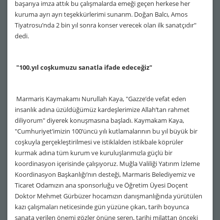
başarıya imza attık bu çalışmalarda emeği geçen herkese her
kuruma ayrı ayrı teşekkürlerimi sunarım. Doğan Balcı, Amos
Tiyatrosu’nda 2 bin yıl sonra konser verecek olan ilk sanatçıdır"
dedi.
"100.yıl coşkumuzu sanatla ifade edeceğiz"
Marmaris Kaymakamı Nurullah Kaya, "Gazze’de vefat eden
insanlık adına üzüldüğümüz kardeşlerimize Allah’tan rahmet
diliyorum" diyerek konuşmasına başladı. Kaymakam Kaya,
"Cumhuriyet’imizin 100’üncü yılı kutlamalarının bu yıl büyük bir
coşkuyla gerçekleştirilmesi ve istiklalden istikbale köprüler
kurmak adına tüm kurum ve kuruluşlarımızla güçlü bir
koordinasyon içerisinde çalışıyoruz. Muğla Valiliği Yatırım İzleme
Koordinasyon Başkanlığı’nın desteği, Marmaris Belediyemiz ve
Ticaret Odamızın ana sponsorluğu ve Öğretim Üyesi Doçent
Doktor Mehmet Gürbüzer hocamızın danışmanlığında yürütülen
kazı çalışmaları neticesinde gün yüzüne çıkan, tarih boyunca
sanata verilen önemi gözler önüne seren, tarihi milattan önceki