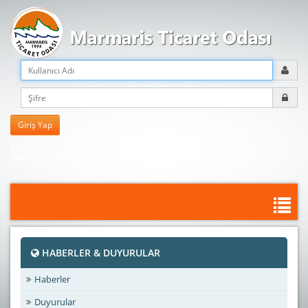
Kayıt Olun
Şifreni mi unuttun?
HABERLER & DUYURULAR
Haberler
Duyurular