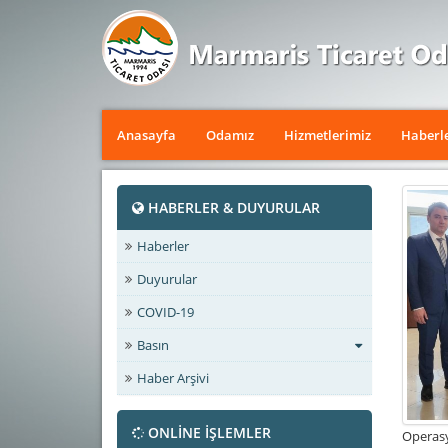
Anasayfa
Odamız
Hizmetlerimiz
Haberl
HABERLER & DUYURULAR
Haberler
Duyurular
COVID-19
Basın
Haber Arşivi
ONLİNE İŞLEMLER
Operasy