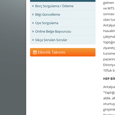
getiren
Borç Sorgulama / Ödeme
ve MTS 
sonrası
Bilgi Güncelleme
olan tur
Üye Sorgulama
Antalya
Havalima
Online Belge Başvurusu
çalışmal
Sıkça Sorulan Sorular
Yaptığı
ziyaretç
Etkinlik Takvimi
turizme
pazarın
Estonya
10’luk 
HEP Bİ
Antalya
“Yaptığ
aldık, a
oturtuy
girişim