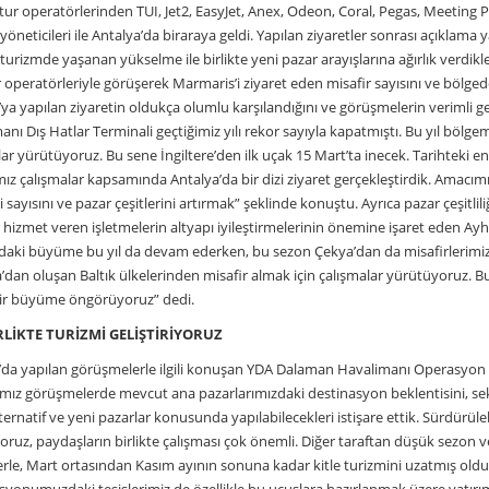
 tur operatörlerinden TUI, Jet2, EasyJet, Anex, Odeon, Coral, Pegas, Meeting
yöneticileri ile Antalya’da biraraya geldi. Yapılan ziyaretler sonrası açıkla
 turizmde yaşanan yükselme ile birlikte yeni pazar arayışlarına ağırlık verdik
 operatörleriyle görüşerek Marmaris’i ziyaret eden misafir sayısını ve bölgedeki
’ya yapılan ziyaretin oldukça olumlu karşılandığını ve görüşmelerin verimli
nı Dış Hatlar Terminali geçtiğimiz yılı rekor sayıyla kapatmıştı. Bu yıl bölgem
ar yürütüyoruz. Bu sene İngiltere’den ilk uçak 15 Mart’ta inecek. Tarihteki en 
mız çalışmalar kapsamında Antalya’da bir dizi ziyaret gerçekleştirdik. Amacı
i sayısını ve pazar çeşitlerini artırmak” şeklinde konuştu. Ayrıca pazar çeşitli
 hizmet veren işletmelerin altyapı iyileştirmelerinin önemine işaret eden Ayh
daki büyüme bu yıl da devam ederken, bu sezon Çekya’dan da misafirlerimiz
’dan oluşan Baltık ülkelerinden misafir almak için çalışmalar yürütüyoruz. Bu
bir büyüme öngörüyoruz” dedi.
RLİKTE TURİZMİ GELİŞTİRİYORUZ
’da yapılan görüşmelerle ilgili konuşan YDA Dalaman Havalimanı Operasyon ve
ımız görüşmelerde mevcut ana pazarlarımızdaki destinasyon beklentisini, sektö
lternatif ve yeni pazarlar konusunda yapılabilecekleri istişare ettik. Sürdürül
oruz, paydaşların birlikte çalışması çok önemli. Diğer taraftan düşük sezon v
lerle, Mart ortasından Kasım ayının sonuna kadar kitle turizmini uzatmış olduk