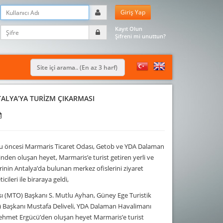
Kayıt Olun
Şifreni mi unuttun?
ALYA’YA TURİZM ÇIKARMASI
u öncesi Marmaris Ticaret Odası, Getob ve YDA Dalaman
inden oluşan heyet, Marmaris’e turist getiren yerli ve
rinin Antalya’da bulunan merkez ofislerini ziyaret
cileri ile biraraya geldi,
ı (MTO) Başkanı S. Mutlu Ayhan, Güney Ege Turistik
OB) Başkanı Mustafa Deliveli, YDA Dalaman Havalimanı
ehmet Ergücü’den oluşan heyet Marmaris’e turist