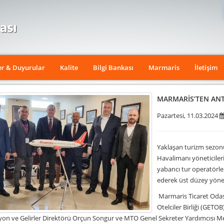
er & Duyurular
Kalite
Bilgi Bankası
Marmaris
İletişim
MARMARİS’TEN ANT
Pazartesi, 11.03.2024
Yaklaşan turizm sezon
Havalimanı yöneticiler
yabancı tur operatörle
ederek üst düzey yöneti
Marmaris Ticaret Odas
Otelciler Birliği (GET
on ve Gelirler Direktörü Orçun Songur ve MTO Genel Sekreter Yardımcısı M