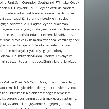
 Point, Fun&Sun, Corendon, Southwind, FTI, Itaka, Cedok
ma yapan MTO Başkanı S. Mutlu Ayhan özellikle pandemi
lerini ifade ederken, sektörün en önemli çarklarından
 pazar çeşitliliğini artırmak istediklerini söyledi.
 geçtiğini söyleyen MTO Başkanı Ayhan; “Dalaman
ize gelen ziyaretçi sayısında yeni bir rekora ulaşmak için
erken sezon açılışlarından birini gerçekleştiriyoruz.
mız Nisan-Mayıs ve Ekim-Kasım aylarında ilçemize gelecek
liği açısından tur operatörlerinin desteklenmesi ve
an “Son birkaç yıldır yükselişe geçen Polonya
 olacak. Önümüzdeki yıllarda Letonya, Litvanya ve
 yıl ise sezon toplamında geçtiğimiz yıla oranla yüzde
 Gelirler Direktörü Orçun Songur ise şunları ekledi;
r temsilcileriyle birlikte dinleyerek ödevlerimizi not
ebilir bir büyüme için planlarımızı sağlam temellere
e kış sezonu uçuşlarımızı da artırmak üzere yaptığımız
. Kış aylarında ise uçuşlarımız her geçen gün artıyor.