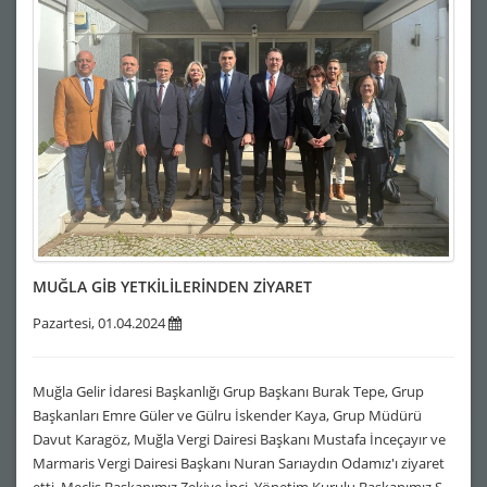
MUĞLA GİB YETKİLİLERİNDEN ZİYARET
Pazartesi, 01.04.2024
Muğla Gelir İdaresi Başkanlığı Grup Başkanı Burak Tepe, Grup
Başkanları Emre Güler ve Gülru İskender Kaya, Grup Müdürü
Davut Karagöz, Muğla Vergi Dairesi Başkanı Mustafa İnceçayır ve
Marmaris Vergi Dairesi Başkanı Nuran Sarıaydın Odamız'ı ziyaret
etti. Meclis Başkanımız Zekiye İpci, Yönetim Kurulu Başkanımız S.