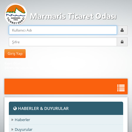
Kayıt Olun
Şifreni mi unuttun?
HABERLER & DUYURULAR
Haberler
Duyurular