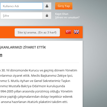
Kayıt Olun
Şifreni mi unuttun?
KANLARIMIZI ZİYARET ETTİK
 30. Yıl dönümünde Kurucu ve geçmiş dönem Yönetim
larımızı ziyaret ettik. Meclis Başkanımız Zekiye İpci,
ımız S. Mutlu Ayhan ve Genel Sekreterimiz Taşkın
nımız Mustafa Balcı’ya Oda’mızın kuruluşunda
1994-2005 yılları arasında yürütmüş olduğu Yönetim
since yaptığı çalışmalarından dolayı teşekkür ederek
l anısına hazırlanan Atatürk plaketini takdim etti.