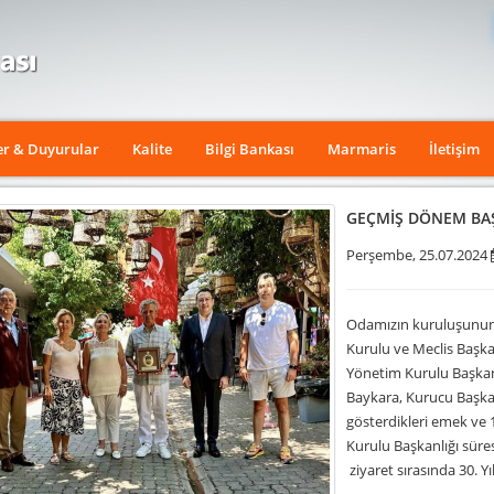
er & Duyurular
Kalite
Bilgi Bankası
Marmaris
İletişim
GEÇMİŞ DÖNEM BAŞ
Perşembe, 25.07.2024
Odamızın kuruluşunun
Kurulu ve Meclis Başkan
Yönetim Kurulu Başkan
Baykara, Kurucu Başka
gösterdikleri emek ve 
Kurulu Başkanlığı süre
ziyaret sırasında 30. Yı