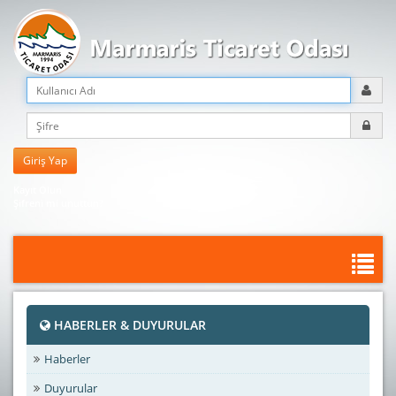
Kayıt Olun
Şifreni mi unuttun?
HABERLER & DUYURULAR
Haberler
Duyurular