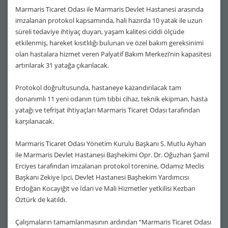
Marmaris Ticaret Odası ile Marmaris Devlet Hastanesi arasında
imzalanan protokol kapsamında, hali hazırda 10 yatak ile uzun
süreli tedaviye ihtiyaç duyan, yaşam kalitesi ciddi ölçüde
etkilenmiş, hareket kısıtlılığı bulunan ve özel bakım gereksinimi
olan hastalara hizmet veren Palyatif Bakım Merkezi’nin kapasitesi
artırılarak 31 yatağa çıkarılacak.
Protokol doğrultusunda, hastaneye kazandırılacak tam
donanımlı 11 yeni odanın tüm tıbbi cihaz, teknik ekipman, hasta
yatağı ve tefrişat ihtiyaçları Marmaris Ticaret Odası tarafından
karşılanacak.
Marmaris Ticaret Odası Yönetim Kurulu Başkanı S. Mutlu Ayhan
ile Marmaris Devlet Hastanesi Başhekimi Opr. Dr. Oğuzhan Şamil
Erciyes tarafından imzalanan protokol törenine, Odamız Meclis
Başkanı Zekiye İpci, Devlet Hastanesi Başhekim Yardımcısı
Erdoğan Kocayiğit ve İdari ve Mali Hizmetler yetkilisi Kezban
Öztürk de katıldı.
Çalışmaların tamamlanmasının ardından “Marmaris Ticaret Odası