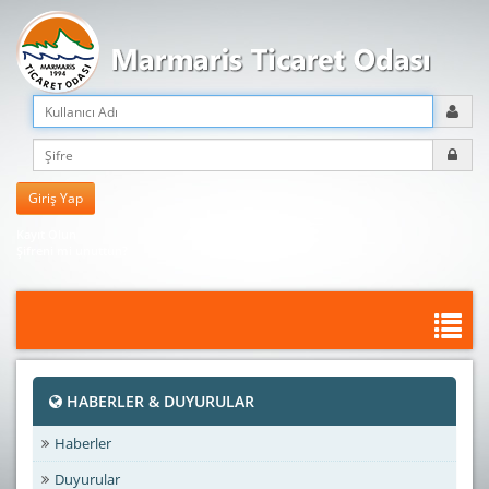
Kayıt Olun
Şifreni mi unuttun?
HABERLER & DUYURULAR
Haberler
Duyurular