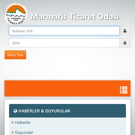
Kayıt Olun
Şifreni mi unuttun?
HABERLER & DUYURULAR
Haberler
Duyurular