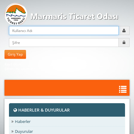
Kayıt Olun
Şifreni mi unuttun?
HABERLER & DUYURULAR
Haberler
Duyurular