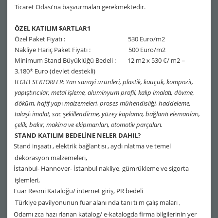
Ticaret Odası'na başvurmaları gerekmektedir.
ÖZEL KATILIM $ARTLAR1
Özel Paket Fiyatı : 530 Euro/m2
Nakliye Hariç Paket Fiyatı : 500 Euro/m2
Minimum Stand Büyüklüğü Bedeli : 12 m2 x 530 €/ m2 =
3.180* Euro (devlet destekli)
İ
LG
İ
L
İ
SEKTÖRLER: Yan sanayi ürünleri, plastik, kauçuk, kompozit,
yap
ış
t
ı
r
ı
c
ı
lar, metal i
ş
leme, aluminyum profil, kal
ı
p imalat
ı
, dövme,
döküm, hafif yap
ı
malzemeleri, proses mühendisli
ğ
i, haddeleme,
tala
ş
l
ı
imalat, sac
ş
ekillendirme, yüzey kaplama, ba
ğ
lant
ı
elemanlar
ı
,
çelik, bak
ı
r, makina ve ekipmanlar
ı
, otomotiv parçalar
ı
.
STAND KATILIM BEDEL
İ
NE NELER DAHIL?
Stand inşaatı , elektrik bağlantısı , aydı nlatma ve temel
·
dekorasyon malzemeleri,
İstanbul- Hannover- İstanbul nakliye, gümrükleme ve sigorta
·
işlemleri,
Fuar Resmi Kataloğu/ internet giriş, PR bedeli
·
Türkiye pavilyonunun fuar alanı nda tanı tı m çalış maları ,
·
Odamı zca hazı rlanan katalog/ e-katalogda firma bilgilerinin yer
·