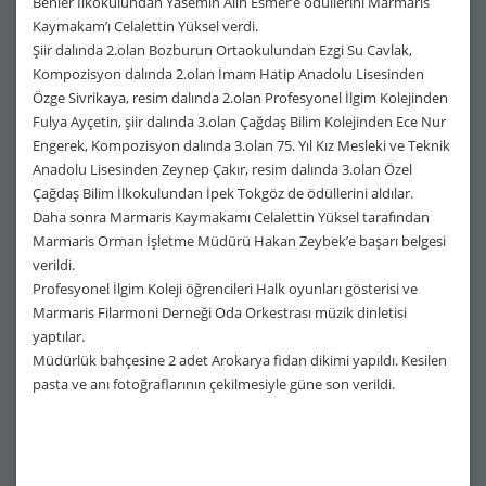
Benler İlkokulundan Yasemin Alin Esmer’e ödüllerini Marmaris
Kaymakam’ı Celalettin Yüksel verdi.
Şiir dalında 2.olan Bozburun Ortaokulundan Ezgi Su Cavlak,
Kompozisyon dalında 2.olan İmam Hatip Anadolu Lisesinden
Özge Sivrikaya, resim dalında 2.olan Profesyonel İlgim Kolejinden
Fulya Ayçetin, şiir dalında 3.olan Çağdaş Bilim Kolejinden Ece Nur
Engerek, Kompozisyon dalında 3.olan 75. Yıl Kız Mesleki ve Teknik
Anadolu Lisesinden Zeynep Çakır, resim dalında 3.olan Özel
Çağdaş Bilim İlkokulundan İpek Tokgöz de ödüllerini aldılar.
Daha sonra Marmaris Kaymakamı Celalettin Yüksel tarafından
Marmaris Orman İşletme Müdürü Hakan Zeybek’e başarı belgesi
verildi.
Profesyonel İlgim Koleji öğrencileri Halk oyunları gösterisi ve
Marmaris Filarmoni Derneği Oda Orkestrası müzik dinletisi
yaptılar.
Müdürlük bahçesine 2 adet Arokarya fidan dikimi yapıldı. Kesilen
pasta ve anı fotoğraflarının çekilmesiyle güne son verildi.