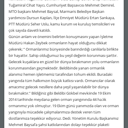
Tuğamiral Cihat Yaycı, Cumhuriyet Başsavcısı Mehmet Demirel,
MTO başkanı Mehmet Baysal, Marmaris Belediye Başkan
yardımcısı Dursun Kaplan, İlçe Emniyet Müdürü Ertan Sarıkaya,
PTT Müdürü Seher Uslu, kamu kurum ve kuruluş temsilcileri ve
çok sayıda davetli katıldı.
Günün anlam ve önemini belirten konuşmasını yapan İşletme
Müdürü Hakan Zeybek ormanların hayat olduğunu dikkat
çekerek; “ Ormanlarımız bünyesinde barındırdığı canlılarla birlikte
bir hayattır. Sahip olduğumuz bu yeşil değerin korunması şarttır.
Gelecek kuşaklara en güzel bir dünya bırakmanın yolu ormanların
korunmasından geçmektedir. Beldibinde yanan ormanlık
alanımız hemen işletmemiz tarafından tohum ekildi. Buradaki
yangında tüm halkımızın büyük katkısı vardı. Ormancılar olarak
amacımız gelecek nesillere daha yeşil yaşanılabilir bir dünya
bırakmaktır.” Bildiğiniz gibi Beldibi Gökbel mevkiinde 19 Ekim
2014 tarihinde meydana gelen orman yangınında 44 ha.lık
ormanımız yok olmuştur. 19 Ekim günü yanımızda olan ve orman
yangınıyla mücadele çalışmalarımıza destek veren tüm
dostlarımıza teşekkür ediyoruz. Dedi. Yönetim Kurulu Başkanımız
Mehmet Baysal’a şahsi katkılarından dolayı teşekkür plaketi