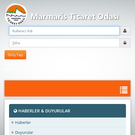
Kayıt Olun
Şifreni mi unuttun?
HABERLER & DUYURULAR
Haberler
Duyurular