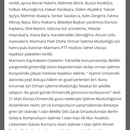
verildi, ayrıca Murat Peker’e, Mehmet Ekin’e, Burçin Kesikli’ye,
Volkan Altunoğlu’na, Hakan Karakaş’a, Özlem Akçelik’e, Yüksel
İşçi’ye, Mehmet Atalay’a, Serdar Sazalan,’a, Aylin Zengin’e, Fatma
Altınay Baş’a, Ebru Atakan’a, Belediye Başkan yardımcısı Dursun
Kaplan’a, Otel Maris’e, Gökova Süt ürünlerine, Yıldızlar
meşrubat’a, Arena Bar’a, Karadenizliler Derneği’ne, Arzum Unlu
mamuller’e, Marmaris Park Otel’e, Orman İşletme Müdürlüğü için
hatıra pulu bastıran Marmaris PTT müdürü Seher Uslu’ya
teşekkür plaketleri verildi.
Marmaris Kaymakamı Celalettin Yüksel’de konuşmasında, Beldibi
yangınında gösterdiği üstün başarılarından dolayı orman işletme
bünyesinde çalışan herkese teşekkür ederek, “ İlçemiz ormancılık
alanında yeşil dokuya hâkim en güzel yerlerden biri. Bunu
korumak için Orman İşletme Müdürlüğü fedakar bir şekilde
çalışıyor. Bu güzel günde Ormancılık gününüzü kutluyorum” dedi.
21 Mart Dünya Ormancılık günü nedeniyle İşletme Müdürlüğünce
düzenlenen resim, şiir ve kompozisyon yarışmalarında dereceye
giren Şiir dalında 1.olan Beldibi Sıtkı Zaralı Ortaokulundan Berfin
Gülay’a, Kompozisyon dalında 1.olan Hacı Ali Akın Anadolu
Lisesinden Gülcan Kurnaz’a, resim dalında 1.olan Şehit Ahmet