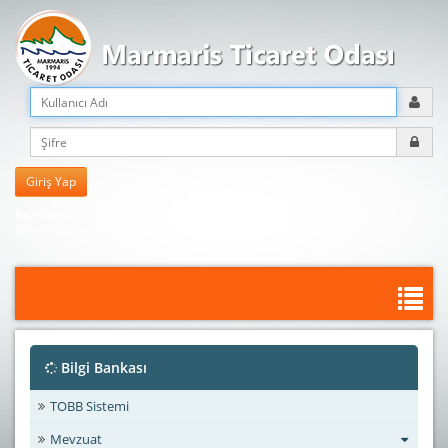
Kayıt Olun
Şifreni mi unuttun?
Bilgi Bankası
TOBB Sistemi
Mevzuat