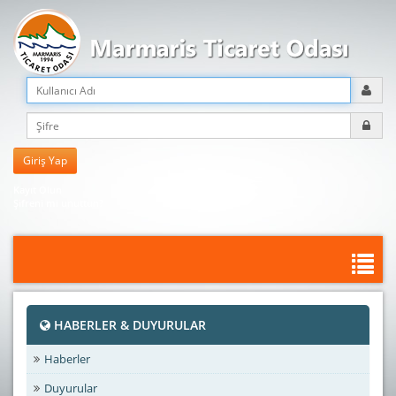
Kayıt Olun
Şifreni mi unuttun?
HABERLER & DUYURULAR
Haberler
Duyurular