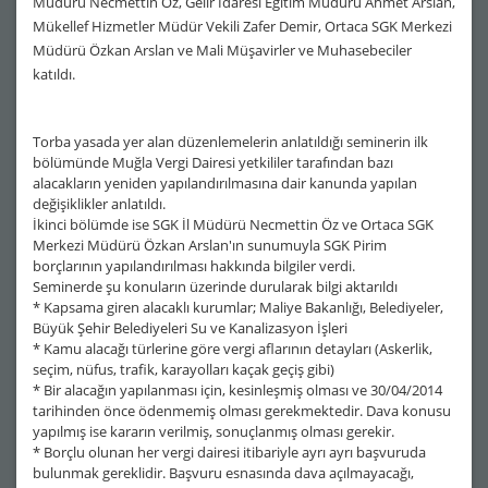
Müdürü Necmettin Öz, Gelir İdaresi Eğitim Müdürü Ahmet Arslan,
Mükellef Hizmetler Müdür Vekili Zafer Demir, Ortaca SGK Merkezi
Müdürü Özkan Arslan ve Mali Müşavirler ve Muhasebeciler
katıldı.
Torba yasada yer alan düzenlemelerin anlatıldığı seminerin ilk
bölümünde Muğla Vergi Dairesi yetkililer tarafından bazı
alacakların yeniden yapılandırılmasına dair kanunda yapılan
değişiklikler anlatıldı.
İkinci bölümde ise SGK İl Müdürü Necmettin Öz ve Ortaca SGK
Merkezi Müdürü Özkan Arslan'ın sunumuyla SGK Pirim
borçlarının yapılandırılması hakkında bilgiler verdi.
Seminerde şu konuların üzerinde durularak bilgi aktarıldı
* Kapsama giren alacaklı kurumlar; Maliye Bakanlığı, Belediyeler,
Büyük Şehir Belediyeleri Su ve Kanalizasyon İşleri
* Kamu alacağı türlerine göre vergi aflarının detayları (Askerlik,
seçim, nüfus, trafik, karayolları kaçak geçiş gibi)
* Bir alacağın yapılanması için, kesinleşmiş olması ve 30/04/2014
tarihinden önce ödenmemiş olması gerekmektedir. Dava konusu
yapılmış ise kararın verilmiş, sonuçlanmış olması gerekir.
* Borçlu olunan her vergi dairesi itibariyle ayrı ayrı başvuruda
bulunmak gereklidir. Başvuru esnasında dava açılmayacağı,