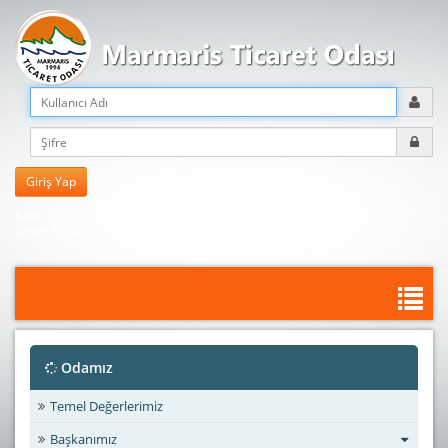
Kayıt Olun
Şifreni mi unuttun?
Odamız
Temel Değerlerimiz
Başkanımız