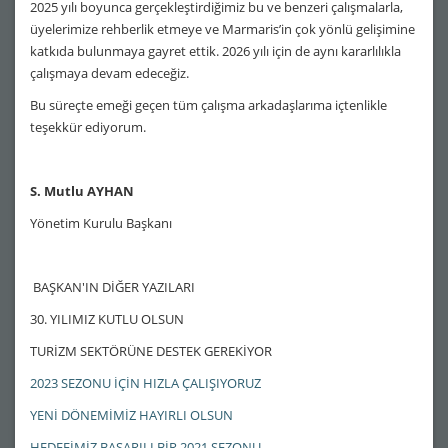
2025 yılı boyunca gerçekleştirdiğimiz bu ve benzeri çalışmalarla,
üyelerimize rehberlik etmeye ve Marmaris’in çok yönlü gelişimine
katkıda bulunmaya gayret ettik. 2026 yılı için de aynı kararlılıkla
çalışmaya devam edeceğiz.
Bu süreçte emeği geçen tüm çalışma arkadaşlarıma içtenlikle
teşekkür ediyorum.
S. Mutlu AYHAN
Yönetim Kurulu Başkanı
BAŞKAN'IN DİĞER YAZILARI
30. YILIMIZ KUTLU OLSUN
TURİZM SEKTÖRÜNE DESTEK GEREKİYOR
2023 SEZONU İÇİN HIZLA ÇALIŞIYORUZ
YENİ DÖNEMİMİZ HAYIRLI OLSUN
HEDEFİMİZ BAŞARILI BİR 2021 SEZONU