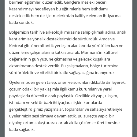
barmen eğitimleri düzenledik. Gençlere mesleki beceri
kazandırmayı hedefleyen bu eğitimlerle hem istihdamı
destekledik hem de işletmelerimizin kalifiye eleman ihtiyacına
katkı sunduk.
Bölgemizin tarihî ve arkeolojik mirasına sahip çıkmak adına, antik
kentlerimize yönelik desteklerimizi de sürdürdük. Amos ve
Kedreai gibi önemli antik yerleşim alanlarında yürütülen kazı ve
düzenleme çalışmalarına katkı sunarak, Marmaris’in kültürel
değerlerinin gün yüzüne çıkmasına ve gelecek kuşaklara
aktarılmasına destek verdik. Bu çalışmaların, bölge turizmine
sürdürülebilir ve nitelikli bir katkı sağlayacağına inanıyoruz.
Üyelerimizden gelen talep, öneri ve sorunları dikkatle dinleyerek,
çözüm odaklı bir yaklaşımla ilgili kamu kurumları ve yerel
paydaşlarla düzenli olarak paylaştık. Özellikle altyapı, ulaşım,
istihdam ve sektör bazlı ihtiyaçlara ilişkin konularda
gerçekleştirdiğimiz yazışmalar, toplantılar ve saha ziyaretleriyle
üyelerimizin sesi olmaya devam ettik. Bu süreçte yapıcı bir
diyalog ortamı oluşturarak ortak akılla çözümler üretilmesine
katkı sağladık.