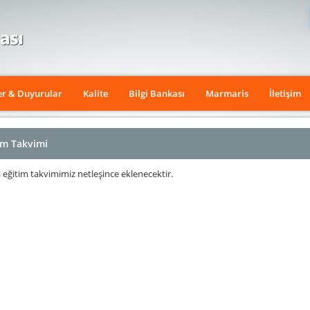
er & Duyurular
Kalite
Bilgi Bankası
Marmaris
İletişim
im Takvimi
ı eğitim takvimimiz netleşince eklenecektir.