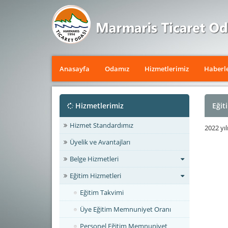
Anasayfa
Odamız
Hizmetlerimiz
Haberl
Hizmetlerimiz
Eğit
Hizmet Standardımız
2022 yıl
Üyelik ve Avantajları
Belge Hizmetleri
Eğitim Hizmetleri
Eğitim Takvimi
Üye Eğitim Memnuniyet Oranı
Personel Eğitim Memnuniyet