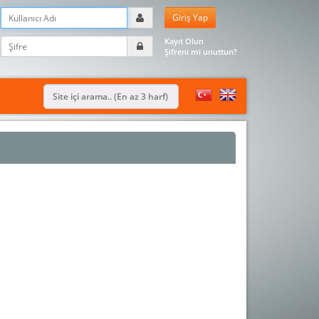
Kayıt Olun
Şifreni mi unuttun?