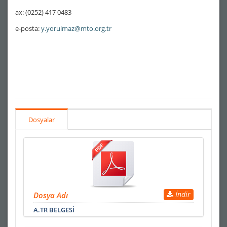
ax: (0252) 417 0483
e-posta:
y.yorulmaz@mto.org.tr
Dosyalar
İndir
Dosya Adı
A.TR BELGESİ