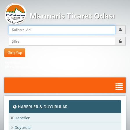
Kayıt Olun
Şifreni mi unuttun?
HABERLER & DUYURULAR
Haberler
Duyurular