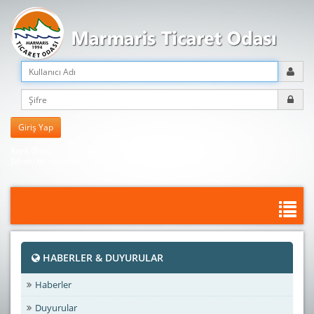
Kayıt Olun
Şifreni mi unuttun?
HABERLER & DUYURULAR
Haberler
Duyurular