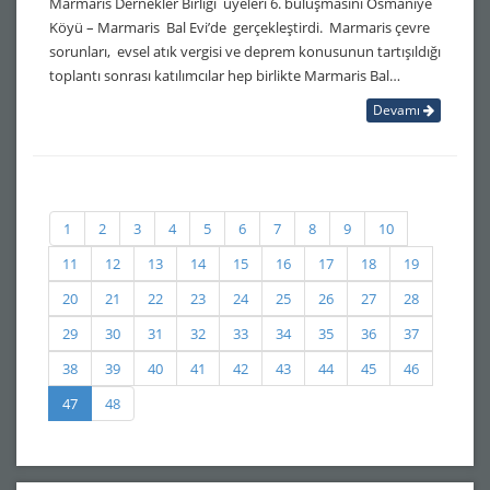
Marmaris Dernekler Birliği üyeleri 6. buluşmasını Osmaniye
Köyü – Marmaris Bal Evi’de gerçekleştirdi. Marmaris çevre
sorunları, evsel atık vergisi ve deprem konusunun tartışıldığı
toplantı sonrası katılımcılar hep birlikte Marmaris Bal…
Devamı
1
2
3
4
5
6
7
8
9
10
11
12
13
14
15
16
17
18
19
20
21
22
23
24
25
26
27
28
29
30
31
32
33
34
35
36
37
38
39
40
41
42
43
44
45
46
47
48