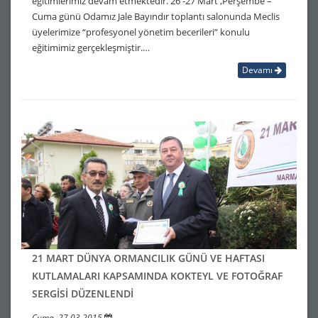
eğitimlerimiz devam etmektedir. 26 -27 Mart ,Perşembe –
Cuma günü Odamız Jale Bayındır toplantı salonunda Meclis
üyelerimize “profesyonel yönetim becerileri” konulu
eğitimimiz gerçekleşmiştir.…
Devamı
21 MART DÜNYA ORMANCILIK GÜNÜ VE HAFTASI
KUTLAMALARI KAPSAMINDA KOKTEYL VE FOTOĞRAF
SERGİSİ DÜZENLENDİ
Cuma, 27.03.2015