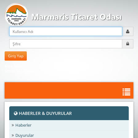
Kayıt Olun
Şifreni mi unuttun?
HABERLER & DUYURULAR
Haberler
Duyurular